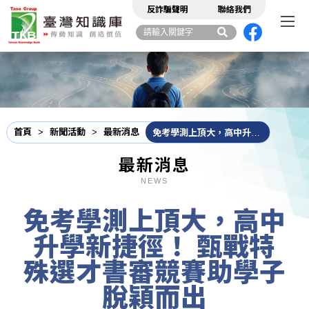
反詐騙聲明
聯絡我們
首頁
>
新聞活動
>
最新消息
免考學測上頂大，高中升學新捷徑！ 甄戰特殊選才書審競賽助學子脫穎而出
最新消息
NEWS
免考學測上頂大，高中
升學新捷徑！ 甄戰特
殊選才書審競賽助學子
脫穎而出