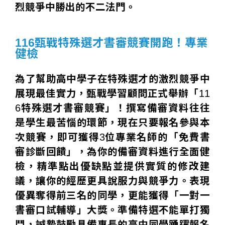
烈競爭中勝出的不二法門。
116甄戰特殊選才書審競賽開跑！專業
健檢
為了幫助高中學子在特殊選才的激烈競爭中
展現最佳實力，甄戰學習顧問正式舉辦「11
6特殊選才書審競賽」！撰寫備審資料往往
是學生最苦惱的環節，現在只要報名參與本
次競賽，即可獲得3位專業名師的「免費書
審診斷回饋」，為你的備審資料進行全面健
檢，精準點出優缺點並提供實質的修改建
議，讓你的經歷更具說服力與競爭力。表現
優異奪得前三名的同學，更能獲得「一對一
書審口試輔導」大獎。準備特選不能單打獨
鬥，誠摯鼓勵具備專長的高中同學踴躍報名