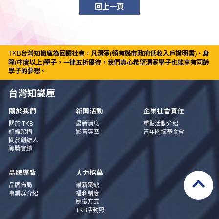
回上一頁
TKB台灣知識庫為回饋社會，凡清寒(領有縣市政府低收入戶證明書)、身
障(中度以上)學子，一律五折優待，我們真心希望清寒學子也能享有同齡
學子的夢想。
台灣知識庫
關於我們
新聞活動
企業社會責任
關於 TKB
最新消息
重點活動介紹
組織架構
影音專區
青年關懷基金會
關於創辦人
獲獎實績
品牌導覽
人力招募
品牌佈局
最新職缺
事業群介紹
福利制度
應徵方式
TKB活動照