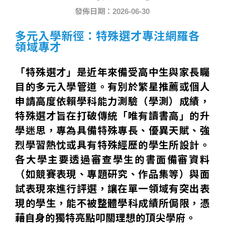
發佈日期：2026-06-30
多元入學新徑：特殊選才專注網羅各
領域專才
「特殊選才」是近年來備受高中生與家長矚
目的多元入學管道。有別於繁星推薦或個人
申請高度依賴學科能力測驗（學測）成績，
特殊選才旨在打破傳統「唯有讀書高」的升
學迷思，專為具備特殊專長、優異天賦、強
烈學習熱忱或具有特殊經歷的學生所設計。
各大學主要透過審查學生的書面備審資料
（如競賽表現、專題研究、作品集等）與面
試表現來進行評選，讓在單一領域有突出表
現的學生，能不被整體學科成績所侷限，憑
藉自身的獨特亮點叩關理想的頂尖學府。