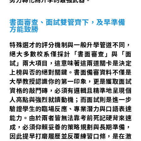
書面審查、面試雙管齊下，及早準備
方能致勝
特殊選才的評分機制與一般升學管道不同，
絕大多數校系僅採計「書面審查」與「面
試」兩大項目，這意味著這兩道關卡是決定
上榜與否的絕對關鍵。書面備審資料不僅是
大學教授認識你的第一印象，更是獲取面試
資格的敲門磚，必須有邏輯且精準地呈現個
人亮點與強烈就讀動機；而面試則是進一步
驗證學生的臨場反應、專業潛力與口語表達
能力。由於兩者皆無法靠考前死記硬背來速
成，必須仰賴妥善的策略規劃與長期準備，
因此提早打磨履歷並反覆練習口條，是在激