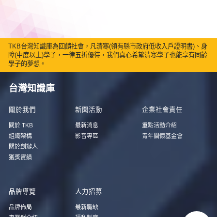
TKB台灣知識庫為回饋社會，凡清寒(領有縣市政府低收入戶證明書)、身
障(中度以上)學子，一律五折優待，我們真心希望清寒學子也能享有同齡
學子的夢想。
台灣知識庫
關於我們
新聞活動
企業社會責任
關於 TKB
最新消息
重點活動介紹
組織架構
影音專區
青年關懷基金會
關於創辦人
獲獎實績
品牌導覽
人力招募
品牌佈局
最新職缺